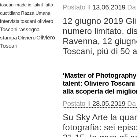
il fatto
toscani
made in italy
Postato Il
13.06.2019
Da
quotidiano
Razza Umana
12 giugno 2019 Gli 
toscani oliviero
intervista
numero limitato, dis
Toscani
rassegna
Oliviero
stampa
Oliviero
Ravenna, 12 giugno
Toscani
Toscani, più di 50 an
‘Master of Photography’,
talent: Oliviero Toscani 
alla scoperta del miglio
Postato Il
28.05.2019
Da
Su Sky Arte la quar
fotografia: sei epi