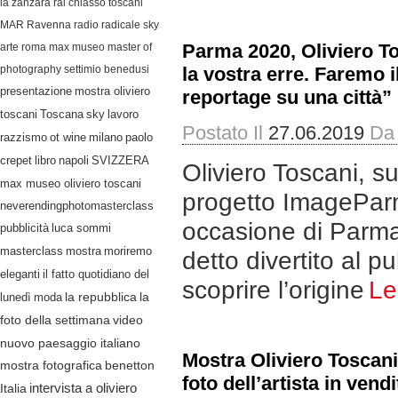
la zanzara
rai
chiasso
toscani
MAR Ravenna
radio radicale
sky
Parma 2020, Oliviero To
arte
roma
max museo
master of
photography
settimio benedusi
la vostra erre. Faremo i
presentazione
mostra oliviero
reportage su una città”
lavoro
toscani
Toscana
sky
Postato Il
27.06.2019
Da
razzismo
ot wine
milano
paolo
crepet
libro
napoli
SVIZZERA
Oliviero Toscani, su
max museo oliviero toscani
progetto ImageParm
neverendingphotomasterclass
occasione di Parma 
pubblicità
luca sommi
masterclass
mostra
moriremo
detto divertito al p
eleganti
il fatto quotidiano del
scoprire l’origine
Le
lunedì
moda
la repubblica
la
video
foto della settimana
nuovo paesaggio italiano
Mostra Oliviero Toscani
mostra fotografica
benetton
foto dell’artista in vend
Italia
intervista a oliviero