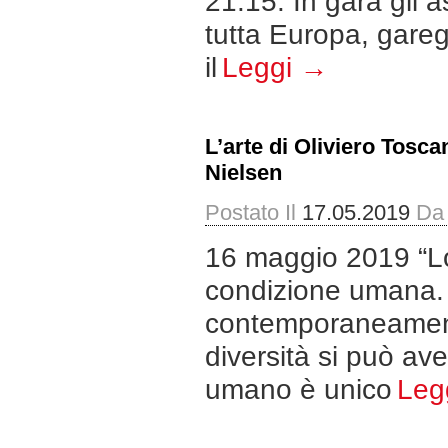
21.15. In gara gli as
tutta Europa, gareg
il
Leggi →
L’arte di Oliviero Tosca
Nielsen
Postato Il
17.05.2019
Da
16 maggio 2019 “Lo 
condizione umana. L
contemporaneamente
diversità si può av
umano è unico
Leg