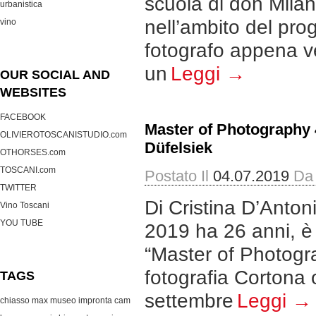
scuola di don Milan
urbanistica
nell’ambito del pro
vino
fotografo appena v
un
Leggi →
OUR SOCIAL AND
WEBSITES
FACEBOOK
Master of Photography 
OLIVIEROTOSCANISTUDIO.com
Düfelsiek
OTHORSES.com
TOSCANI.com
Postato Il
04.07.2019
Da
TWITTER
Di Cristina D’Antoni
Vino Toscani
YOU TUBE
2019 ha 26 anni, è t
“Master of Photogra
fotografia Cortona 
TAGS
settembre
Leggi →
chiasso max museo
impronta cam