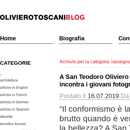
Home
Biografia
Cont
Archivio per la categoria 'rassegn
CATEGORIE
_
A San Teodoro Oliviero
architettura
incontra i giovani fotogr
articles in English
Postato Il
16.07.2019
Da
articles in French
articles in German
“Il conformismo è 
articles in Spanish
brutto quando è v
attualità
benetton toscani
la bellezza? A San 