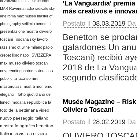
la zanzara
rai
chiasso
toscani
‘La Vanguardia’ premia
MAR Ravenna
radio radicale
sky
más creativos e innova
arte
roma
max museo
master of
Postato Il
08.03.2019
Da
photography
settimio benedusi
presentazione
mostra oliviero
Benetton se procla
lavoro
toscani
Toscana
sky
galardones Un anun
razzismo
ot wine
milano
paolo
Toscani) recibió ay
crepet
libro
napoli
SVIZZERA
max museo oliviero toscani
2018 de La Vanguar
neverendingphotomasterclass
segundo clasificad
pubblicità
luca sommi
masterclass
mostra
moriremo
eleganti
il fatto quotidiano del
Musée Magazine – Risk .
lunedì
moda
la repubblica
la
Oliviero Toscani
video
foto della settimana
nuovo paesaggio italiano
Postato Il
28.02.2019
Da
mostra fotografica
benetton
OLIVIERO TOSCANI 
Italia
intervista a oliviero