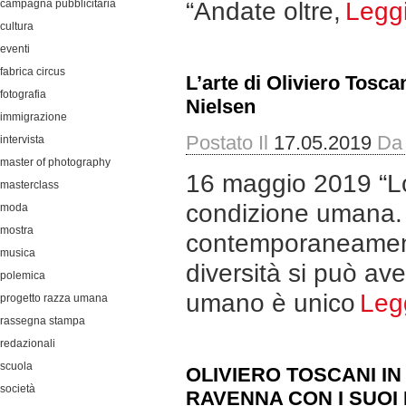
campagna pubblicitaria
“Andate oltre,
Legg
cultura
eventi
fabrica circus
L’arte di Oliviero Tosca
fotografia
Nielsen
immigrazione
Postato Il
17.05.2019
Da
intervista
master of photography
16 maggio 2019 “Lo 
masterclass
condizione umana. L
moda
mostra
contemporaneamente
musica
diversità si può av
polemica
umano è unico
Leg
progetto razza umana
rassegna stampa
redazionali
scuola
OLIVIERO TOSCANI IN
società
RAVENNA CON I SUOI 