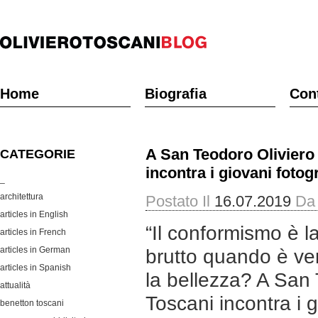
Home
Biografia
Cont
A San Teodoro Oliviero
CATEGORIE
incontra i giovani fotogr
_
architettura
Postato Il
16.07.2019
Da
articles in English
“Il conformismo è 
articles in French
articles in German
brutto quando è v
articles in Spanish
la bellezza? A San 
attualità
Toscani incontra i g
benetton toscani