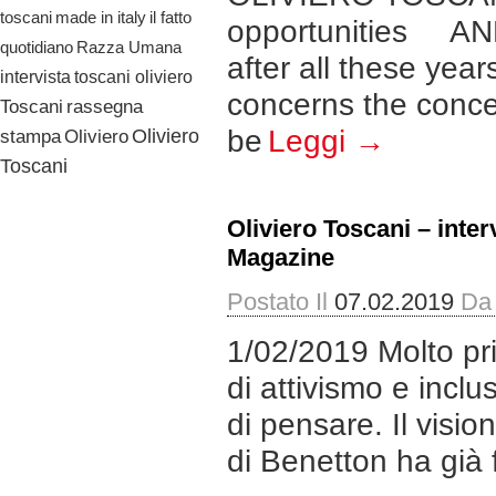
il fatto
toscani
made in italy
opportunities AND
quotidiano
Razza Umana
after all these yea
toscani oliviero
intervista
concerns the concep
Toscani
rassegna
be
Leggi →
Oliviero
stampa
Oliviero
Toscani
Oliviero Toscani – inter
Magazine
Postato Il
07.02.2019
Da
1/02/2019 Molto pri
di attivismo e inclu
di pensare. Il visi
di Benetton ha già f