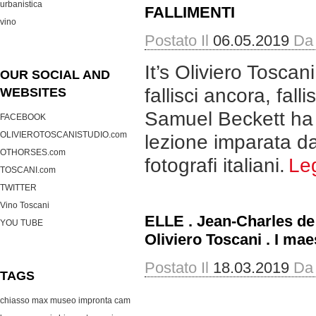
urbanistica
FALLIMENTI
vino
Postato Il
06.05.2019
Da
It’s Oliviero Tosca
OUR SOCIAL AND
fallisci ancora, fal
WEBSITES
Samuel Beckett ha l
FACEBOOK
OLIVIEROTOSCANISTUDIO.com
lezione imparata dal
OTHORSES.com
fotografi italiani.
Le
TOSCANI.com
TWITTER
Vino Toscani
ELLE . Jean-Charles de
YOU TUBE
Oliviero Toscani . I mae
Postato Il
18.03.2019
Da
TAGS
chiasso max museo
impronta cam