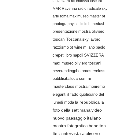
la zanzara
rai
chiasso
toscani
MAR Ravenna
radio radicale
sky
arte
roma
max museo
master of
photography
settimio benedusi
presentazione
mostra oliviero
lavoro
toscani
Toscana
sky
razzismo
ot wine
milano
paolo
crepet
libro
napoli
SVIZZERA
max museo oliviero toscani
neverendingphotomasterclass
pubblicità
luca sommi
masterclass
mostra
moriremo
eleganti
il fatto quotidiano del
lunedì
moda
la repubblica
la
video
foto della settimana
nuovo paesaggio italiano
mostra fotografica
benetton
Italia
intervista a oliviero