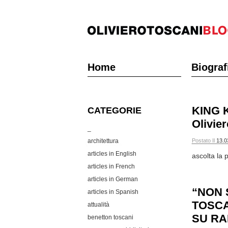
Home
Biograf
KING K
CATEGORIE
Olivie
_
architettura
Postato Il
13.0
articles in English
ascolta la 
articles in French
articles in German
“NON 
articles in Spanish
TOSCA
attualità
SU RA
benetton toscani