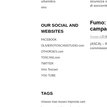
sicurezza s
urbanistica
di soccorrit
vino
Fumo: 
OUR SOCIAL AND
campag
WEBSITES
Postato Il
27.0
FACEBOOK
(ASCA) – Ro
OLIVIEROTOSCANISTUDIO.com
commissione
OTHORSES.com
TOSCANI.com
TWITTER
Vino Toscani
YOU TUBE
TAGS
chiasso max museo
impronta cam