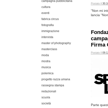
campagna pubblicitaria
Postato Il
30.1
cultura
“Non mi int
eventi
lancia “Non
fabrica circus
fotografia
Fondaz
immigrazione
intervista
campag
master of photography
Firma 
masterclass
Postato Il
09.1
moda
mostra
musica
polemica
progetto razza umana
rassegna stampa
redazionali
scuola
società
Parte ques