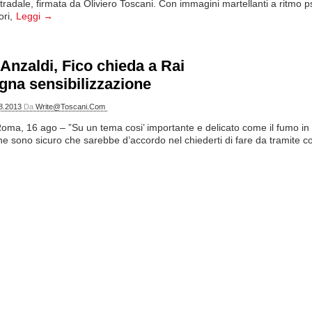
tradale, firmata da Oliviero Toscani. Con immagini martellanti a ritmo p
ori,
Leggi →
Anzaldi, Fico chieda a Rai
na sensibilizzazione
8.2013
Da
Write@toscani.com
ma, 16 ago – ”Su un tema cosi’ importante e delicato come il fumo in e
 sono sicuro che sarebbe d’accordo nel chiederti di fare da tramite con 