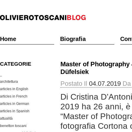
Home
Biografia
Cont
Master of Photography 
CATEGORIE
Düfelsiek
_
architettura
Postato Il
04.07.2019
Da
articles in English
Di Cristina D’Antoni
articles in French
articles in German
2019 ha 26 anni, è t
articles in Spanish
“Master of Photogra
attualità
fotografia Cortona 
benetton toscani