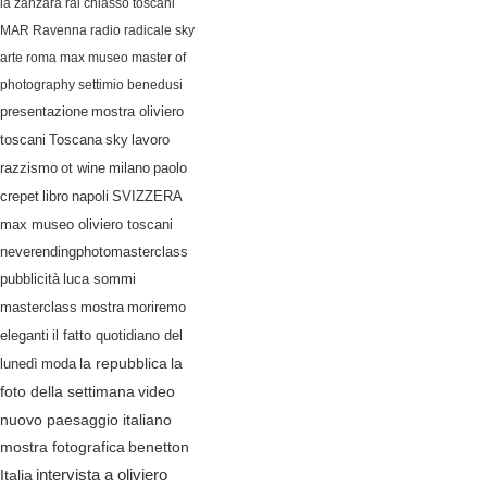
la zanzara
rai
chiasso
toscani
MAR Ravenna
radio radicale
sky
arte
roma
max museo
master of
photography
settimio benedusi
presentazione
mostra oliviero
lavoro
toscani
Toscana
sky
razzismo
ot wine
milano
paolo
crepet
libro
napoli
SVIZZERA
max museo oliviero toscani
neverendingphotomasterclass
pubblicità
luca sommi
masterclass
mostra
moriremo
eleganti
il fatto quotidiano del
lunedì
moda
la repubblica
la
video
foto della settimana
nuovo paesaggio italiano
mostra fotografica
benetton
Italia
intervista a oliviero