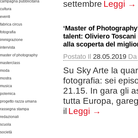
campagna pubblicitaria
settembre
Leggi →
cultura
eventi
fabrica circus
‘Master of Photography’,
fotografia
talent: Oliviero Toscani 
immigrazione
alla scoperta del miglio
intervista
Postato Il
28.05.2019
Da
master of photography
masterclass
Su Sky Arte la quar
moda
fotografia: sei epi
mostra
musica
21.15. In gara gli as
polemica
tutta Europa, gareg
progetto razza umana
il
Leggi →
rassegna stampa
redazionali
scuola
società