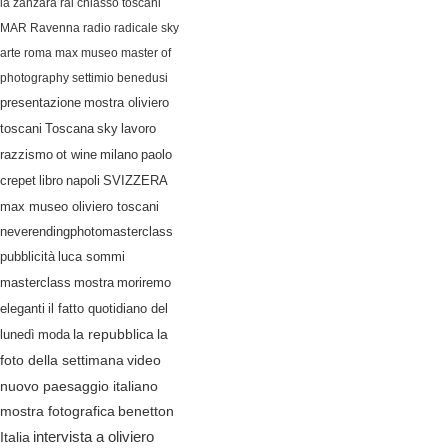
la zanzara
rai
chiasso
toscani
MAR Ravenna
radio radicale
sky
arte
roma
max museo
master of
photography
settimio benedusi
presentazione
mostra oliviero
lavoro
toscani
Toscana
sky
razzismo
ot wine
milano
paolo
crepet
libro
napoli
SVIZZERA
max museo oliviero toscani
neverendingphotomasterclass
pubblicità
luca sommi
masterclass
mostra
moriremo
eleganti
il fatto quotidiano del
lunedì
moda
la repubblica
la
video
foto della settimana
nuovo paesaggio italiano
mostra fotografica
benetton
Italia
intervista a oliviero