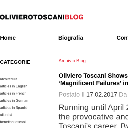
Home
Biografia
Cont
Archivio Blog
CATEGORIE
_
Oliviero Toscani Shows
architettura
‘Magnificent Failures’ i
articles in English
Postato Il
17.02.2017
Da
articles in French
articles in German
Running until April
articles in Spanish
the provocative and
attualità
benetton toscani
Toscani’s career. B