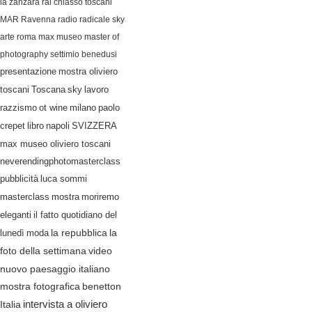
la zanzara
rai
chiasso
toscani
MAR Ravenna
radio radicale
sky
arte
roma
max museo
master of
photography
settimio benedusi
presentazione
mostra oliviero
lavoro
toscani
Toscana
sky
razzismo
ot wine
milano
paolo
crepet
libro
napoli
SVIZZERA
max museo oliviero toscani
neverendingphotomasterclass
pubblicità
luca sommi
masterclass
mostra
moriremo
eleganti
il fatto quotidiano del
lunedì
moda
la repubblica
la
video
foto della settimana
nuovo paesaggio italiano
mostra fotografica
benetton
Italia
intervista a oliviero