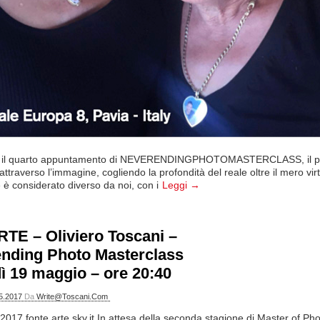
 il quarto appuntamento di NEVERENDINGPHOTOMASTERCLASS, il prog
attraverso l’immagine, cogliendo la profondità del reale oltre il mero vi
 è considerato diverso da noi, con i
Leggi →
TE – Oliviero Toscani –
nding Photo Masterclass
ì 19 maggio – ore 20:40
5.2017
Da
Write@toscani.com
017 fonte arte.sky.it In attesa della seconda stagione di Master of P