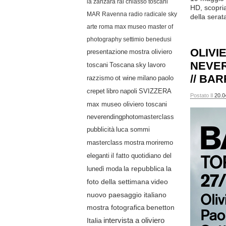
la zanzara
rai
chiasso
toscani
HD, scopria
MAR Ravenna
radio radicale
sky
della serat
arte
roma
max museo
master of
photography
settimio benedusi
OLIVI
presentazione
mostra oliviero
NEVE
lavoro
toscani
Toscana
sky
// BA
razzismo
ot wine
milano
paolo
crepet
libro
napoli
SVIZZERA
Postato Il
20.0
max museo oliviero toscani
neverendingphotomasterclass
pubblicità
luca sommi
masterclass
mostra
moriremo
eleganti
il fatto quotidiano del
lunedì
moda
la repubblica
la
video
foto della settimana
nuovo paesaggio italiano
mostra fotografica
benetton
Italia
intervista a oliviero