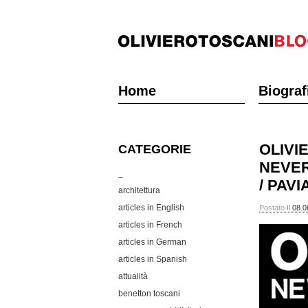
Home
Biograf
OLIVI
CATEGORIE
NEVE
_
/ PAVI
architettura
articles in English
Postato Il
08.0
articles in French
articles in German
articles in Spanish
attualità
benetton toscani