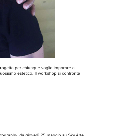
etto per chiunque voglia imparare a
rtuosismo estetico. Il workshop si confronta
hotography, da giovedì 25 maggio su Sky Arte