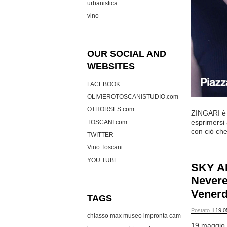
urbanistica
vino
OUR SOCIAL AND
WEBSITES
FACEBOOK
OLIVIEROTOSCANISTUDIO.com
OTHORSES.com
ZINGARI è
esprimersi 
TOSCANI.com
con ciò che
TWITTER
Vino Toscani
YOU TUBE
SKY AR
Nevere
Venerd
TAGS
Postato Il
19.0
chiasso max museo
impronta cam
19 maggio 2