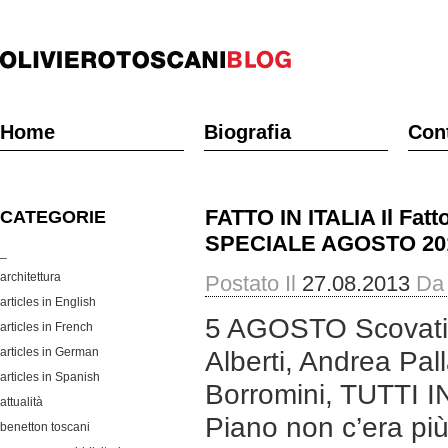
Home
Biografia
Cont
FATTO IN ITALIA Il Fatt
CATEGORIE
SPECIALE AGOSTO 20
_
architettura
Postato Il
27.08.2013
Da
articles in English
5 AGOSTO Scovati a
articles in French
articles in German
Alberti, Andrea Pa
articles in Spanish
Borromini, TUTTI I
attualità
Piano non c’era pi
benetton toscani