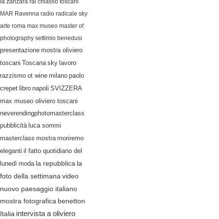
la zanzara
rai
chiasso
toscani
MAR Ravenna
radio radicale
sky
arte
roma
max museo
master of
photography
settimio benedusi
presentazione
mostra oliviero
lavoro
toscani
Toscana
sky
razzismo
ot wine
milano
paolo
crepet
libro
napoli
SVIZZERA
max museo oliviero toscani
neverendingphotomasterclass
pubblicità
luca sommi
masterclass
mostra
moriremo
eleganti
il fatto quotidiano del
lunedì
moda
la repubblica
la
video
foto della settimana
nuovo paesaggio italiano
mostra fotografica
benetton
Italia
intervista a oliviero