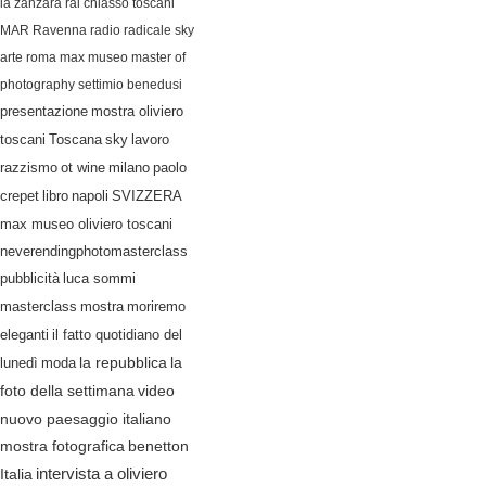
la zanzara
rai
chiasso
toscani
MAR Ravenna
radio radicale
sky
arte
roma
max museo
master of
photography
settimio benedusi
presentazione
mostra oliviero
lavoro
toscani
Toscana
sky
razzismo
ot wine
milano
paolo
crepet
libro
napoli
SVIZZERA
max museo oliviero toscani
neverendingphotomasterclass
pubblicità
luca sommi
masterclass
mostra
moriremo
eleganti
il fatto quotidiano del
lunedì
moda
la repubblica
la
video
foto della settimana
nuovo paesaggio italiano
mostra fotografica
benetton
Italia
intervista a oliviero