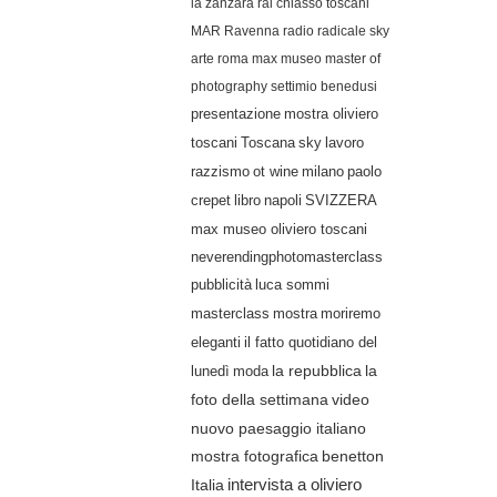
la zanzara
rai
chiasso
toscani
MAR Ravenna
radio radicale
sky
arte
roma
max museo
master of
photography
settimio benedusi
presentazione
mostra oliviero
lavoro
toscani
Toscana
sky
razzismo
ot wine
milano
paolo
crepet
libro
napoli
SVIZZERA
max museo oliviero toscani
neverendingphotomasterclass
pubblicità
luca sommi
masterclass
mostra
moriremo
eleganti
il fatto quotidiano del
lunedì
moda
la repubblica
la
video
foto della settimana
nuovo paesaggio italiano
mostra fotografica
benetton
Italia
intervista a oliviero