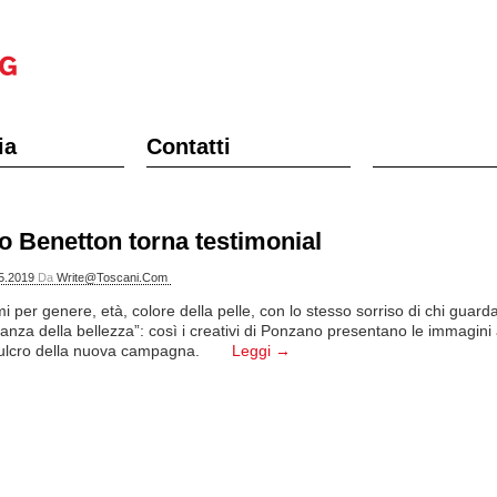
ia
Contatti
o Benetton torna testimonial
5.2019
Da
Write@toscani.com
mi per genere, età, colore della pelle, con lo stesso sorriso di chi guard
ianza della bellezza”: così i creativi di Ponzano presentano le immagini
 fulcro della nuova campagna.
Leggi →