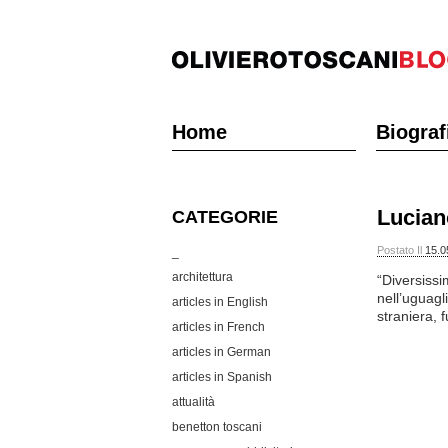
Home
Biograf
Lucian
CATEGORIE
Postato Il
15.0
_
architettura
“Diversissi
nell’uguagl
articles in English
straniera,
articles in French
articles in German
articles in Spanish
attualità
benetton toscani