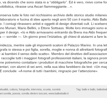
, va dicendo che sono stata io a “obbligarlo”. Ed è vero, rivivo come fo
obilistica, ritrasse una Ascari fiammeggiante…».
nserva tutte le foto nel ricchissimo archivio dello storico studio milanese
laboratorio e fucina di idee aperto negli anni 50 con il marito, Aldo Ball
. I coniugi ritrassero artisti e oggetti di design diventati cult. Li scelse
uno Munari, Mario Bellini, o Ettore Sottsass. Molte loro immagini sono ent
 per il design. «Io e Aldo arrivavamo entrambi da Brera ma Aldo freque
— sorride —. Un giorno presi l’iniziativa, gli chiesi di aiutarmi a fare la
idezza, mentre sale gli imponenti scaloni di Palazzo Marino. In una let
rafa io stessa e poi figlia, sorella, moglie e nonna di altrettanti fotogra
 ai bambini il senso dello scatto». Membro del direttivo dell’associazio
 raccoglie tutti i maggiori fotografi professionisti italiani, la signora pr
one potremmo contattare i produttori di macchine fotografiche per cerca
entari, con alunni di sei anni, nella sua idea farebbero da test: «Un ma
. E conclude: «A nome di tutti i bambini, ringrazio per l’attenzione».
attualità
,
cultura
,
fotografia
,
intervista
,
scuola
,
società
Tag:
ballo e ballo
,
balloebal
ani sorella
,
poesia
,
sorella oliviero toscani
,
www.balloeballo.it