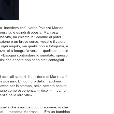
io. Incedeva così, verso Palazzo Marino.
ografia, e quindi di poesia. Marirosa
 una vita, ha chiesto in Comune di poter
ezione o un breve corso, «qual è il valore
a ogni angolo, ma quella non è fotografia, è
nze. «La fotografia vera — quella che dalle
ra: «Bisogna contrastare lo smodato, spesso
bini che ancora non sono stati contagiati
 occhiali azzurri. Il desiderio di Marirosa è
 la poesia». L’ingombro della macchina
 L’attesa per la stampa, nella camera oscura.
 ognuno come esperienza — dice —. I bambini
enza nelle loro vite».
Brunella che avrebbe dovuto scrivere, io che
 di me — racconta Marirosa —. Era un bambino