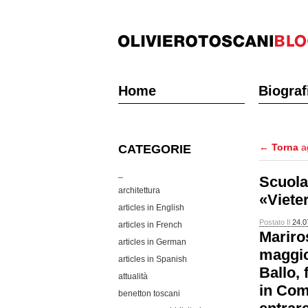
Home
Biograf
←
Torna
ag
CATEGORIE
_
Scuola 
architettura
«Vieter
articles in English
Postato Il
24.0
articles in French
Mariros
articles in German
maggio
articles in Spanish
Ballo, 
attualità
in Com
benetton toscani