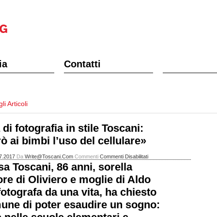
ia
Contatti
li Articoli
di fotografia in stile Toscani:
ò ai bimbi l’uso del cellulare»
Su
7.2017
Da
Write@toscani.com
Commenti
Commenti Disabilitati
a Toscani, 86 anni, sorella
Scuola
Di
re di Oliviero e moglie di Aldo
Fotografia
fotografa da una vita, ha chiesto
In
Stile
une di poter esaudire un sogno:
Toscani: