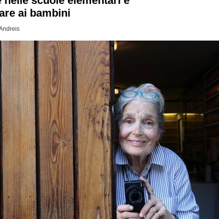
e nelle scuole elementari e
«Vieterò
Ai
are ai bambini
Bimbi
L’uso
 Andreis
Del
Cellulare»