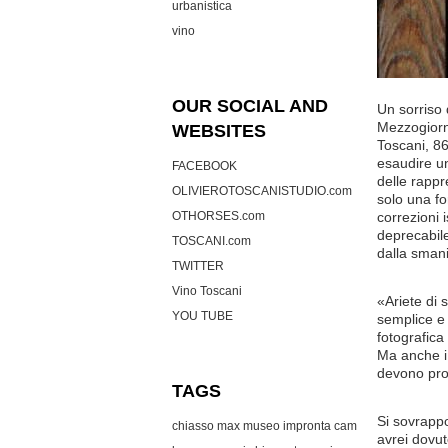
urbanistica
vino
OUR SOCIAL AND
Un sorriso 
Mezzogiorno
WEBSITES
Toscani, 86
esaudire un
FACEBOOK
delle rappr
OLIVIEROTOSCANISTUDIO.com
solo una fo
OTHORSES.com
correzioni 
deprecabile
TOSCANI.com
dalla smani
TWITTER
Vino Toscani
«Ariete di 
YOU TUBE
semplice e 
fotografica
Ma anche i 
devono prov
TAGS
Si sovrappo
chiasso max museo
impronta cam
avrei dovut