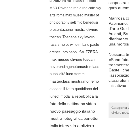
la zanzara
rai
chiasso
toscani
scapestrato
gara autom
MAR Ravenna
radio radicale
sky
arte
roma
max museo
master of
Marirosa co
photography
settimio benedusi
Papiniano: 
d’arte Guido
presentazione
mostra oliviero
Aulenti, Br
lavoro
toscani
Toscana
sky
riferimento
una morosa 
razzismo
ot wine
milano
paolo
crepet
libro
napoli
SVIZZERA
Nessuna tim
max museo oliviero toscani
«Sono fotog
trasmettere
neverendingphotomasterclass
Gastel, che
pubblicità
luca sommi
l’associazi
classi elem
masterclass
mostra
moriremo
iniziativa»
eleganti
il fatto quotidiano del
lunedì
moda
la repubblica
la
video
foto della settimana
Categorie:
nuovo paesaggio italiano
oliviero tosc
mostra fotografica
benetton
Italia
intervista a oliviero