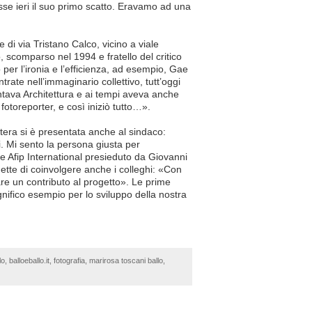
sse ieri il suo primo scatto. Eravamo ad una
 di via Tristano Calco, vicino a viale
o, scomparso nel 1994 e fratello del critico
ro per l’ironia e l’efficienza, ad esempio, Gae
rate nell’immaginario collettivo, tutt’oggi
ntava Architettura e ai tempi aveva anche
 fotoreporter, e così iniziò tutto…».
tera si è presentata anche al sindaco:
fi. Mi sento la persona giusta per
ne Afip International presieduto da Giovanni
omette di coinvolgere anche i colleghi: «Con
re un contributo al progetto». Le prime
gnifico esempio per lo sviluppo della nostra
lo
,
balloeballo.it
,
fotografia
,
marirosa toscani ballo
,