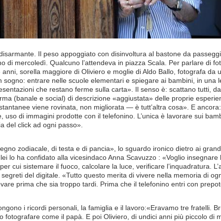
disarmante. Il peso appoggiato con disinvoltura al bastone da passegg
 di mercoledì. Qualcuno l’attendeva in piazza Scala. Per parlare di fot
 anni, sorella maggiore di Oliviero e moglie di Aldo Ballo, fotografa da
 sogno: entrare nelle scuole elementari e spiegare ai bambini, in una l
esentazioni che restano ferme sulla carta». Il senso è: scattano tutti, d
rma (banale e social) di descrizione «aggiustata» delle proprie esperie
istantanee viene rovinata, non migliorata — è tutt’altra cosa». E anco
, uso di immagini prodotte con il telefonino. L’unica è lavorare sui bam
a del click ad ogni passo».
segno zodiacale, di testa e di pancia», lo sguardo ironico dietro ai grandi
lei lo ha confidato alla vicesindaco Anna Scavuzzo : «Voglio insegnare
 per cui sistemare il fuoco, calcolare la luce, verificare l’inquadratura.
segreti del digitale. «Tutto questo merita di vivere nella memoria di
are prima che sia troppo tardi. Prima che il telefonino entri con prepot
ngono i ricordi personali, la famiglia e il lavoro:«Eravamo tre fratelli. 
o fotografare come il papà. E poi Oliviero, di undici anni più piccolo