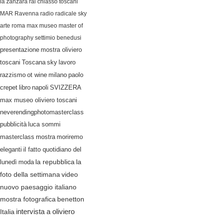
la zanzara
rai
chiasso
toscani
MAR Ravenna
radio radicale
sky
arte
roma
max museo
master of
photography
settimio benedusi
presentazione
mostra oliviero
lavoro
toscani
Toscana
sky
razzismo
ot wine
milano
paolo
crepet
libro
napoli
SVIZZERA
max museo oliviero toscani
neverendingphotomasterclass
pubblicità
luca sommi
masterclass
mostra
moriremo
eleganti
il fatto quotidiano del
lunedì
moda
la repubblica
la
video
foto della settimana
nuovo paesaggio italiano
mostra fotografica
benetton
Italia
intervista a oliviero