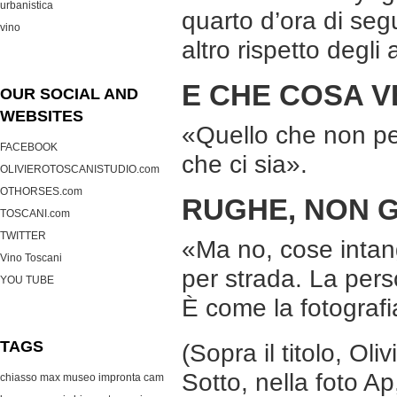
urbanistica
quarto d’ora di segu
vino
altro rispetto degli a
E CHE COSA V
OUR SOCIAL AND
WEBSITES
«Quello che non pe
FACEBOOK
che ci sia».
OLIVIEROTOSCANISTUDIO.com
OTHORSES.com
RUGHE, NON G
TOSCANI.com
TWITTER
«Ma no, cose intan
Vino Toscani
per strada. La pers
YOU TUBE
È come la fotografi
TAGS
(Sopra il titolo, Ol
Sotto, nella foto Ap
chiasso max museo
impronta cam