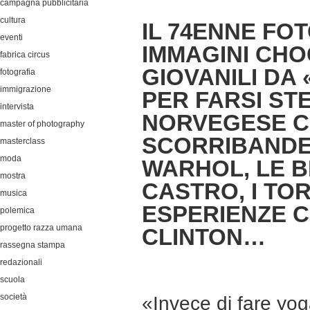
campagna pubblicitaria
cultura
IL 74ENNE FO
eventi
IMMAGINI CHO
fabrica circus
GIOVANILI DA
fotografia
immigrazione
PER FARSI ST
intervista
NORVEGESE CH
master of photography
SCORRIBANDE
masterclass
moda
WARHOL, LE B
mostra
CASTRO, I TO
musica
ESPERIENZE C
polemica
progetto razza umana
CLINTON…
rassegna stampa
redazionali
scuola
società
«Invece di fare yog