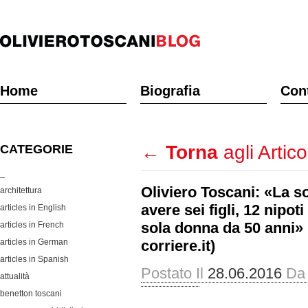
Home
Biografia
Cont
←
Torna
agli Artico
CATEGORIE
_
Oliviero Toscani: «La s
architettura
avere sei figli, 12 nipo
articles in English
sola donna da 50 anni» 
articles in French
articles in German
corriere.it)
articles in Spanish
Postato Il
28.06.2016
Da
attualità
benetton toscani
.