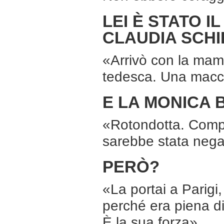
LEI È STATO 
CLAUDIA SCHI
«Arrivò con la mam
tedesca. Una macch
E LA MONICA 
«Rotondotta. Comp
sarebbe stata negata
PERÒ?
«La portai a Parigi,
perché era piena d
È la sua forza».