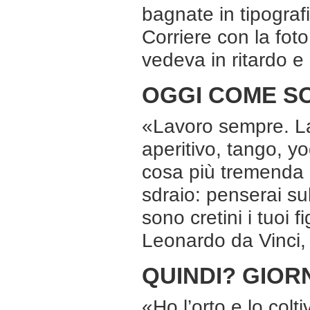
bagnate in tipografi
Corriere con la fot
vedeva in ritardo e
OGGI COME S
«Lavoro sempre. La
aperitivo, tango, y
cosa più tremenda c
sdraio: penserai su
sono cretini i tuoi fi
Leonardo da Vinci,
QUINDI? GIOR
«Ho l’orto e lo colti