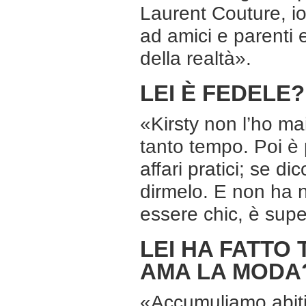
Laurent Couture, i
ad amici e parenti e
della realtà».
LEI È FEDELE?
«Kirsty non l’ho mai
tanto tempo. Poi è 
affari pratici; se d
dirmelo. E non ha n
essere chic, è sup
LEI HA FATTO
AMA LA MODA
«Accumuliamo abiti 