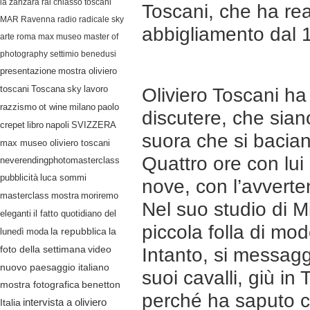
la zanzara
rai
chiasso
toscani
Toscani, che ha re
MAR Ravenna
radio radicale
sky
abbigliamento dal 
arte
roma
max museo
master of
photography
settimio benedusi
presentazione
mostra oliviero
lavoro
toscani
Toscana
sky
Oliviero Toscani ha
razzismo
ot wine
milano
paolo
discutere, che siano
crepet
libro
napoli
SVIZZERA
suora che si baciano
max museo oliviero toscani
Quattro ore con lu
neverendingphotomasterclass
pubblicità
luca sommi
nove, con l’avverten
masterclass
mostra
moriremo
Nel suo studio di M
eleganti
il fatto quotidiano del
piccola folla di mo
lunedì
moda
la repubblica
la
video
foto della settimana
Intanto, si messag
nuovo paesaggio italiano
suoi cavalli, giù in
mostra fotografica
benetton
perché ha saputo c
Italia
intervista a oliviero