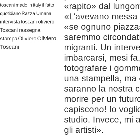
«rapito» dal lungo
il fatto
toscani
made in italy
quotidiano
Razza Umana
«L’avevano messa l
toscani oliviero
intervista
«se ognuno piazzas
Toscani
rassegna
saremmo circondati 
Oliviero
stampa
Oliviero
migranti. Un interve
Toscani
imbarcarsi, mesi fa
fotografare i gomm
una stampella, ma 
saranno la nostra c
morire per un futuro
capiscono! Io vogli
studio. Invece, mi a
gli artisti».