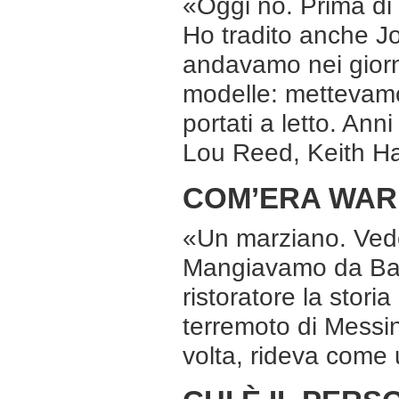
«Oggi no. Prima di 
Ho tradito anche Jo
andavamo nei giorna
modelle: mettevamo
portati a letto. Ann
Lou Reed, Keith Ha
COM’ERA WAR
«Un marziano. Vede
Mangiavamo da Ball
ristoratore la stori
terremoto di Messin
volta, rideva come