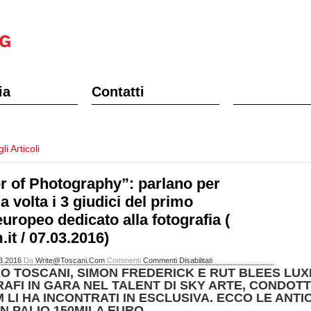
ia
Contatti
li Articoli
r of Photography”: parlano per
a volta i 3 giudici del primo
europeo dedicato alla fotografia (
it / 07.03.2016)
Su
3.2016
Da
Write@toscani.com
Commenti
Commenti Disabilitati
RO TOSCANI, SIMON FREDERICK E RUT BLEES LU
“Master
AFI IN GARA NEL TALENT DI SKY ARTE, CONDOTT
Of
 LI HA INCONTRATI IN ESCLUSIVA. ECCO LE ANT
Photography”:
N PALIO 150MILA EURO.
Parlano