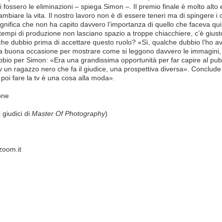
ci fossero le eliminazioni – spiega Simon –. Il premio finale è molto alt
mbiare la vita. Il nostro lavoro non è di essere teneri ma di spingere i
ignifica che non ha capito davvero l’importanza di quello che faceva qui»
i tempi di produzione non lasciano spazio a troppe chiacchiere, c’è giu
che dubbio prima di accettare questo ruolo? «Sì, qualche dubbio l’ho 
a buona occasione per mostrare come si leggono davvero le immagini, c
io per Simon: «Era una grandissima opportunità per far capire al pubbli
tv un ragazzo nero che fa il giudice, una prospettiva diversa». Conclud
poi fare la tv è una cosa alla moda».
one
i giudici di
Master Of Photography
)
6
zoom.it