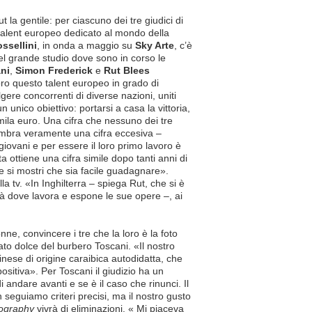
ut la gentile: per ciascuno dei tre giudici di
o talent europeo dedicato al mondo della
ossellini
, in onda a maggio su
Sky Arte
, c’è
el grande studio dove sono in corso le
ni
,
Simon Frederick
e
Rut Blees
o questo talent europeo in grado di
lgere concorrenti di diverse nazioni, uniti
n unico obiettivo: portarsi a casa la vittoria,
ila euro. Una cifra che nessuno dei tre
sembra veramente una cifra eccesiva –
iovani e per essere il loro primo lavoro è
 ottiene una cifra simile dopo tanti anni di
e si mostri che sia facile guadagnare».
a tv. «In Inghilterra – spiega Rut, che si è
ttà dove lavora e espone le sue opere –, ai
ne, convincere i tre che la loro è la foto
ato dolce del burbero Toscani. «Il nostro
inese di origine caraibica autodidatta, che
sitiva». Per Toscani il giudizio ha un
 andare avanti e se è il caso che rinunci. Il
 seguiamo criteri precisi, ma il nostro gusto
ography
vivrà di eliminazioni. « Mi piaceva