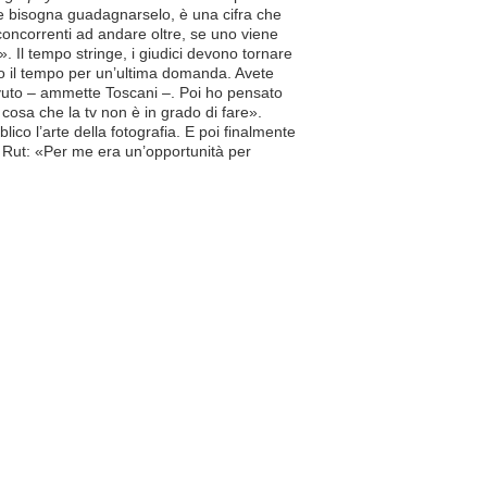
o e bisogna guadagnarselo, è una cifra che
 concorrenti ad andare oltre, se uno viene
. Il tempo stringe, i giudici devono tornare
sto il tempo per un’ultima domanda. Avete
avuto – ammette Toscani –. Poi ho pensato
osa che la tv non è in grado di fare».
co l’arte della fotografia. E poi finalmente
e Rut: «Per me era un’opportunità per