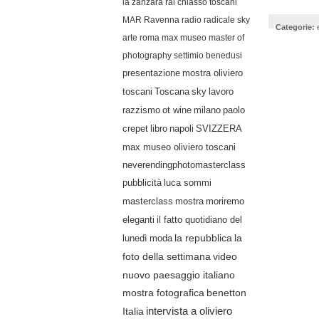
la zanzara
rai
chiasso
toscani
MAR Ravenna
radio radicale
sky
Categorie:
arte
roma
max museo
master of
photography
settimio benedusi
presentazione
mostra oliviero
lavoro
toscani
Toscana
sky
razzismo
ot wine
milano
paolo
crepet
libro
napoli
SVIZZERA
max museo oliviero toscani
neverendingphotomasterclass
pubblicità
luca sommi
masterclass
mostra
moriremo
eleganti
il fatto quotidiano del
lunedì
moda
la repubblica
la
video
foto della settimana
nuovo paesaggio italiano
mostra fotografica
benetton
Italia
intervista a oliviero