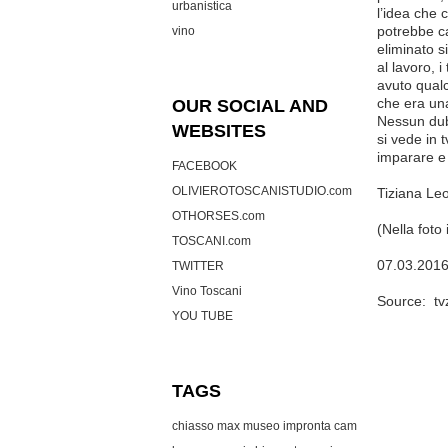
urbanistica
l’idea che 
potrebbe ca
vino
eliminato s
al lavoro, 
avuto qual
che era un
OUR SOCIAL AND
Nessun dubb
WEBSITES
si vede in 
imparare e 
FACEBOOK
OLIVIEROTOSCANISTUDIO.com
Tiziana Le
OTHORSES.com
(Nella foto 
TOSCANI.com
07.03.201
TWITTER
Vino Toscani
Source:
tv
YOU TUBE
TAGS
chiasso max museo
impronta cam