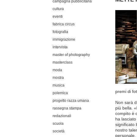
campagna pubblicitaria
cultura
eventi
fabrica circus
fotografia
immigrazione
intervista
master of photography
masterclass
moda
mostra
musica
premi di fo
polemica
progetto razza umana
Non sarà du
più bella. 
rassegna stampa
compito è q
redazionali
ha lasciato
scuola
significato
nostro tale
società
personale,