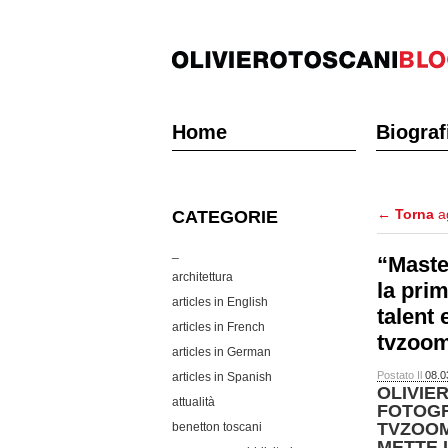
Home
Biograf
←
Torna
ag
CATEGORIE
_
“Maste
architettura
la prim
articles in English
talent 
articles in French
tvzoom.
articles in German
Postato Il
08.0
articles in Spanish
OLIVIE
attualità
FOTOGR
TVZOOM
benetton toscani
METTE I