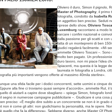
Per
Oliviero il duro, Simon il pignolo, R
La
Master of Photography
, il prim
Prima
fotografia, condotto da
Isabella R
Volta
un aggettivo ben preciso. Seduti n
I
riprese dello show,
Oliviero Tosca
3
Luxemburg
raccontano a modo lor
Giudici
varcare i confini nazionali e coinvo
Del
dalla passione per gli scatti e con u
Primo
fatta di un montepremi di ben 150m
Talent
giudici regalerà facilmente. «Mi 
Europeo
ammette Oliviero Toscani –. Sono g
Dedicato
molto ben pagato. Un professionista
Alla
duro lavoro, non mi piace l’idea ch
Fotografia
Spiacenti, ma questa è la legge dell
(
laureata in fotografia a Londra, ci
Tvzoom.it
tografia più importanti vengono offerte al massimo 40mila sterline».
/
07.03.2016)
nque una sfida facile per i dodici concorrenti, sette uomini e cinque don
«Eppure alla fine ci troviamo quasi sempre d’accordo», ammette Rut, il l
uello di aiutarli a capire dove sbagliano – spiega Simon, fotografo lond
 il segno in numerose campagne pubblicitarie –. Giudicare è una cosa po
 ben preciso: «È meglio dire subito a un concorrente se non è in grado di
nt non è come gli altri: non giudichiamo la personalità, ma le opere. Non
 è quello che fa la differenza». Sebbene diverso, anche
Master Of Phot