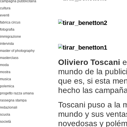
campagna pubblicitaria
cultura
eventi
fabrica circus
fotografia
immigrazione
intervista
master of photography
masterclass
Oliviero Toscani
e
moda
mundo de la public
mostra
que es, si esta me
musica
polemica
hecho las campaña
progetto razza umana
rassegna stampa
Toscani puso a la m
redazionali
mundo y sus ventas
scuola
novedosas y polém
società