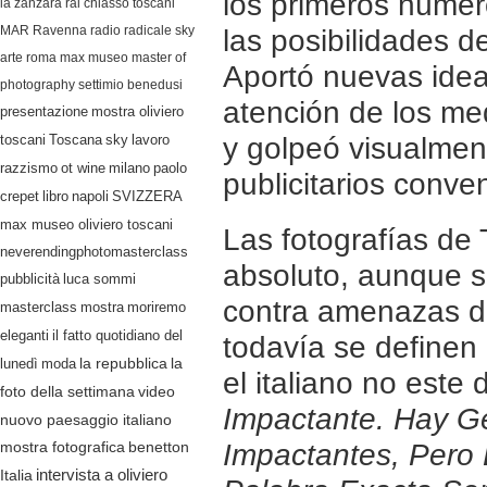
los primeros núme
la zanzara
rai
chiasso
toscani
MAR Ravenna
radio radicale
sky
las posibilidades d
arte
roma
max museo
master of
Aportó nuevas idea
photography
settimio benedusi
atención de los me
presentazione
mostra oliviero
lavoro
y golpeó visualme
toscani
Toscana
sky
razzismo
ot wine
milano
paolo
publicitarios conve
crepet
libro
napoli
SVIZZERA
max museo oliviero toscani
Las fotografías de 
neverendingphotomasterclass
absoluto, aunque 
pubblicità
luca sommi
contra amenazas d
masterclass
mostra
moriremo
eleganti
il fatto quotidiano del
todavía se define
lunedì
moda
la repubblica
la
el italiano no este
video
foto della settimana
Impactante. Hay G
nuovo paesaggio italiano
mostra fotografica
benetton
Impactantes, Pero
Italia
intervista a oliviero