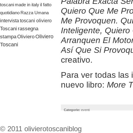
Palabra Exacta Ser
il fatto
toscani
made in italy
Quiero Que Me Pro
quotidiano
Razza Umana
Me Provoquen. Qu
toscani oliviero
intervista
Toscani
rassegna
Inteligente, Quier
Oliviero
stampa
Oliviero
Arranquen El Motor
Toscani
Así Que Si Provoq
creativo.
Para ver todas las
nuevo libro:
More T
Categorie:
eventi
© 2011 olivierotoscaniblog