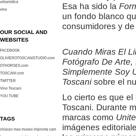
urbanistica
Esa ha sido la
Form
vino
un fondo blanco qu
consumidores y de 
OUR SOCIAL AND
WEBSITES
Cuando Miras El L
FACEBOOK
OLIVIEROTOSCANISTUDIO.com
Fotógrafo De Arte, 
OTHORSES.com
Simplemente Soy U
TOSCANI.com
Toscani
sobre el nu
TWITTER
Vino Toscani
Lo cierto es que el
YOU TUBE
Toscani. Durante 
marcas como
Unit
TAGS
imágenes editorial
chiasso max museo
impronta cam