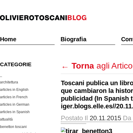
Home
Biografia
Cont
←
Torna
agli Artico
CATEGORIE
_
Toscani publica un lib
architettura
que cambiaron la histor
articles in English
publicidad (In Spanish t
articles in French
articles in German
iger.blogs.elle.es//20.11
articles in Spanish
Postato Il
20.11.2015
Da
attualità
benetton toscani