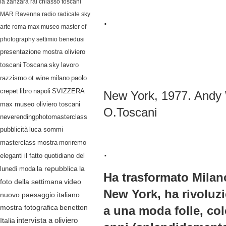
la zanzara
rai
chiasso
toscani
MAR Ravenna
radio radicale
sky
.
arte
roma
max museo
master of
photography
settimio benedusi
presentazione
mostra oliviero
lavoro
toscani
Toscana
sky
razzismo
ot wine
milano
paolo
crepet
libro
napoli
SVIZZERA
New York, 1977. Andy W
max museo oliviero toscani
O.Toscani
neverendingphotomasterclass
pubblicità
luca sommi
masterclass
mostra
moriremo
.
eleganti
il fatto quotidiano del
lunedì
moda
la repubblica
la
Ha trasformato Milano
video
foto della settimana
New York, ha rivoluzio
nuovo paesaggio italiano
mostra fotografica
benetton
a una moda folle, co
Italia
intervista a oliviero