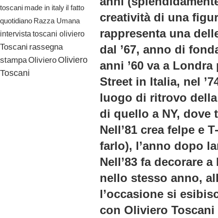
anni (splendidamente 
il fatto
toscani
made in italy
creatività di una fig
quotidiano
Razza Umana
rappresenta una delle
toscani oliviero
intervista
Toscani
rassegna
dal ’67, anno di fonda
Oliviero
stampa
Oliviero
anni ’60 va a Londra
Toscani
Street in Italia, nel 
luogo di ritrovo della
di quello a NY, dove
Nell’81 crea felpe e T
farlo), l’anno dopo l
Nell’83 fa decorare a 
nello stesso anno, all
l’occasione si esibi
con Oliviero Toscani 