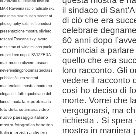
questa mostra è na
la zanzara
rai
chiasso
toscani
il sindaco di Sant
MAR Ravenna
radio radicale
sky
arte
roma
max museo
master of
di ciò che era succ
photography
settimio benedusi
celebrare degnament
presentazione
mostra oliviero
60 anni dopo l’avve
lavoro
toscani
Toscana
sky
razzismo
ot wine
milano
paolo
cominciai a parlare
crepet
libro
napoli
SVIZZERA
quello che era succ
max museo oliviero toscani
loro racconto. Gli 
neverendingphotomasterclass
pubblicità
luca sommi
vedere il racconto 
masterclass
mostra
moriremo
così ho deciso di f
eleganti
il fatto quotidiano del
morte. Vorrei che 
lunedì
moda
la repubblica
la
vergognarsi, ma ch
video
foto della settimana
nuovo paesaggio italiano
richiesta . Si spera
mostra fotografica
benetton
mostra in maniera 
Italia
intervista a oliviero