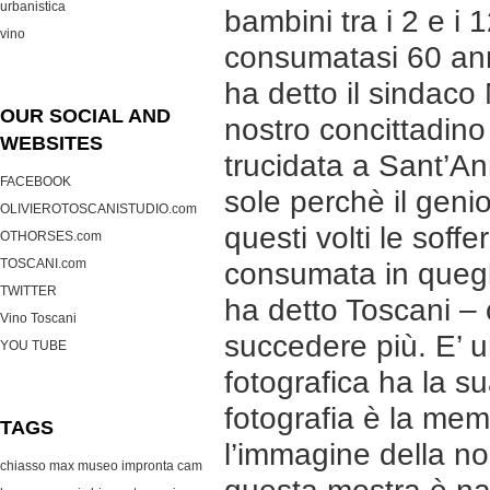
urbanistica
bambini tra i 2 e i 1
vino
consumatasi 60 anni
ha detto il sindaco
OUR SOCIAL AND
nostro concittadino 
WEBSITES
trucidata a Sant’A
FACEBOOK
sole perchè il genio
OLIVIEROTOSCANISTUDIO.com
questi volti le soff
OTHORSES.com
TOSCANI.com
consumata in quegli
TWITTER
ha detto Toscani –
Vino Toscani
succedere più. E’ un
YOU TUBE
fotografica ha la s
fotografia è la mem
TAGS
l’immagine della n
chiasso max museo
impronta cam