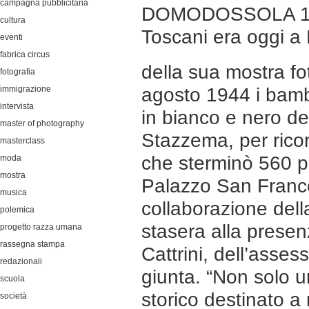
campagna pubblicitaria
DOMODOSSOLA 18-04
cultura
Toscani era oggi a
eventi
fabrica circus
della sua mostra f
fotografia
immigrazione
agosto 1944 i bambi
intervista
in bianco e nero de
master of photography
Stazzema, per ricord
masterclass
che sterminò 560 pe
moda
mostra
Palazzo San France
musica
collaborazione del
polemica
stasera alla prese
progetto razza umana
rassegna stampa
Cattrini, dell’asses
redazionali
giunta. “Non solo 
scuola
storico destinato a r
società