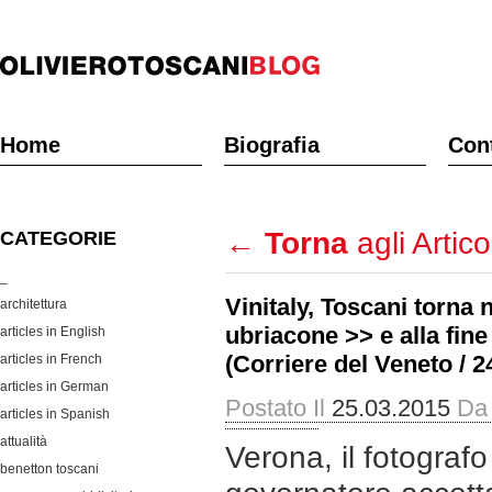
Home
Biografia
Cont
←
Torna
agli Artico
CATEGORIE
_
Vinitaly, Toscani torna 
architettura
ubriacone >> e alla fin
articles in English
(Corriere del Veneto / 2
articles in French
articles in German
Postato Il
25.03.2015
Da
articles in Spanish
attualità
Verona, il fotografo
benetton toscani