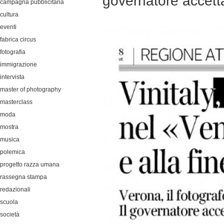
governatore accett
campagna pubblicitaria
cultura
eventi
fabrica circus
fotografia
immigrazione
intervista
master of photography
masterclass
moda
mostra
musica
polemica
progetto razza umana
rassegna stampa
redazionali
scuola
società