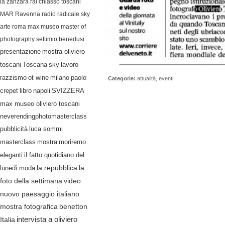
la zanzara
rai
chiasso
toscani
MAR Ravenna
radio radicale
sky
arte
roma
max museo
master of
photography
settimio benedusi
presentazione
mostra oliviero
lavoro
toscani
Toscana
sky
razzismo
ot wine
milano
paolo
Categorie:
attualità
,
eventi
crepet
libro
napoli
SVIZZERA
max museo oliviero toscani
neverendingphotomasterclass
pubblicità
luca sommi
masterclass
mostra
moriremo
eleganti
il fatto quotidiano del
lunedì
moda
la repubblica
la
video
foto della settimana
nuovo paesaggio italiano
mostra fotografica
benetton
Italia
intervista a oliviero