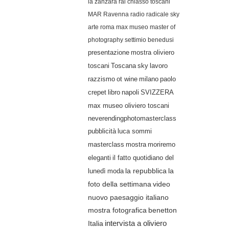
la zanzara
rai
chiasso
toscani
MAR Ravenna
radio radicale
sky
arte
roma
max museo
master of
photography
settimio benedusi
presentazione
mostra oliviero
lavoro
toscani
Toscana
sky
razzismo
ot wine
milano
paolo
crepet
libro
napoli
SVIZZERA
max museo oliviero toscani
neverendingphotomasterclass
pubblicità
luca sommi
masterclass
mostra
moriremo
eleganti
il fatto quotidiano del
lunedì
moda
la repubblica
la
video
foto della settimana
nuovo paesaggio italiano
mostra fotografica
benetton
Italia
intervista a oliviero