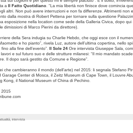
 sta sui coglioni e per questo mi è sempre piaciuto”. È il solito, irriveren
sta a
Il Fatto Quotidiano
. “La mia libertà non finisce dove comincia quella
degli altri. Non può avere interruzioni e non fa differenze. Altrimenti no
to dalla mostra di Robert Pettena per tornare sulla questione Palazzi
ltima esposizione nella location come sede della Galleria Civica, dopo qui
le dimissioni di Marco Pierini da direttore).
rriere della Sera indugia su Charlie Hebdo, che oggi esce con il numero
aometto e ho pianto”, rivela Luz, autore dell’ultima copertina, nello spi
 fino alla fine dell’evento”.
Il Sole 24
Ore intervista Giuseppe Sala, comm
i lavori e sul futuro suo e delle strutture milanesi: “Il mio mandato sca
bre. Il dopo sarà gestito da Comune e Regione”.
ei che cambieranno il mondo (dell’arte) nel 2015: li segnala Stefano P
il Garage Center di Mosca, il Zeitz Museum di Cape Town, il Louvre Ab
ng Kong, il National Museum of China di Pechino.
o 2015
tribune.com
attualità
,
intervista