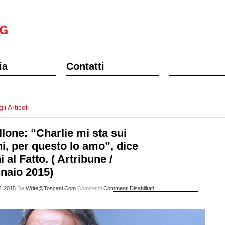
ia
Contatti
li Articoli
llone: “Charlie mi sta sui
ni, per questo lo amo”, dice
 al Fatto. ( Artribune /
naio 2015)
Su
1.2015
Da
Write@toscani.com
Commenti
Commenti Disabilitati
Lo
Strillone:
“Charlie
Mi