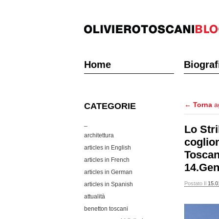
Home
Biograf
←
Torna
ag
CATEGORIE
_
Lo Stri
architettura
coglio
articles in English
Toscani
articles in French
14.Gen
articles in German
Postato Il
15.0
articles in Spanish
attualità
benetton toscani