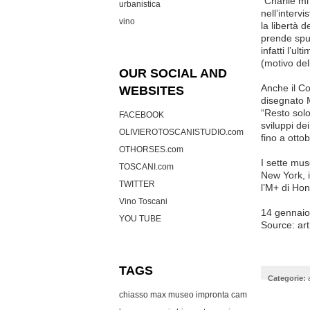
“Charlie mi
urbanistica
nell’intervi
vino
la libertà 
prende spun
infatti l’u
(motivo del
OUR SOCIAL AND
Anche il Co
WEBSITES
disegnato M
“Resto solo
FACEBOOK
sviluppi de
OLIVIEROTOSCANISTUDIO.com
fino a otto
OTHORSES.com
I sette mus
TOSCANI.com
New York, 
TWITTER
l’M+ di Ho
Vino Toscani
14 gennai
YOU TUBE
Source:
ar
TAGS
Categorie:
chiasso max museo
impronta cam