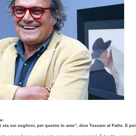
Sta
Sui
Coglioni,
Per
Questo
Lo
Amo”,
Dice
Toscani
Al
Fatto.
(
Artribune
/
14.Gennaio
2015)
ne:
i sta sui coglioni, per questo lo amo”, dice Toscani al Fatto. E p