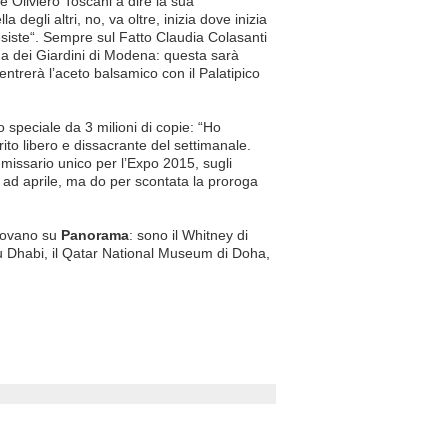
te Oliviero Toscani a dire la sua
 degli altri, no, va oltre, inizia dove inizia
n esiste“. Sempre sul Fatto Claudia Colasanti
na dei Giardini di Modena: questa sarà
 entrerà l’aceto balsamico con il Palatipico
 speciale da 3 milioni di copie: “Ho
rito libero e dissacrante del settimanale.
issario unico per l’Expo 2015, sugli
de ad aprile, ma do per scontata la proroga
irovano su
Panorama
: sono il Whitney di
u Dhabi, il Qatar National Museum di Doha,