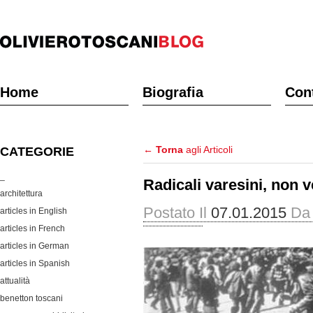
Home
Biografia
Cont
←
Torna
agli Articoli
CATEGORIE
_
Radicali varesini, non v
architettura
Postato Il
07.01.2015
Da
articles in English
articles in French
articles in German
articles in Spanish
attualità
benetton toscani