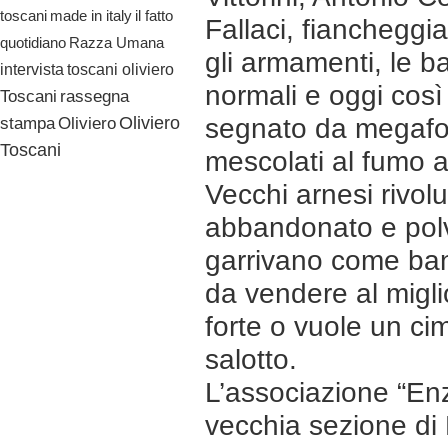
il fatto
toscani
made in italy
Fallaci, fiancheggiat
quotidiano
Razza Umana
gli armamenti, le ba
toscani oliviero
intervista
normali e oggi così
Toscani
rassegna
Oliviero
segnato da megafoni e
stampa
Oliviero
Toscani
mescolati al fumo a
Vecchi arnesi rivolu
abbandonato e polv
garrivano come band
da vendere al migli
forte o vuole un ci
salotto.
L’associazione “Enz
vecchia sezione di P