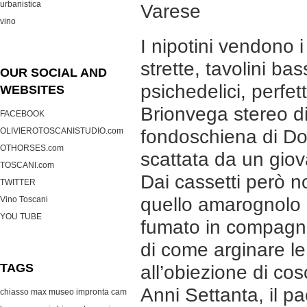
urbanistica
Varese
vino
I nipotini vendono 
strette, tavolini bas
OUR SOCIAL AND
psichedelici, perfett
WEBSITES
Brionvega stereo di 
FACEBOOK
OLIVIEROTOSCANISTUDIO.com
fondoschiena di Do
OTHORSES.com
scattata da un giov
TOSCANI.com
Dai cassetti però no
TWITTER
quello amarognolo e
Vino Toscani
YOU TUBE
fumato in compagnia
di come arginare le
TAGS
all’obiezione di cos
Anni Settanta, il pac
chiasso max museo
impronta cam