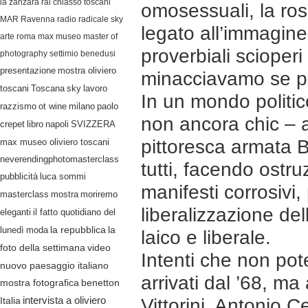
la zanzara
rai
chiasso
toscani
omosessuali, la ros
MAR Ravenna
radio radicale
sky
legato all’immagine
arte
roma
max museo
master of
proverbiali scioper
photography
settimio benedusi
presentazione
mostra oliviero
minacciavamo se pa
lavoro
toscani
Toscana
sky
In un mondo politic
razzismo
ot wine
milano
paolo
non ancora chic – 
crepet
libro
napoli
SVIZZERA
pittoresca armata B
max museo oliviero toscani
neverendingphotomasterclass
tutti, facendo ostr
pubblicità
luca sommi
manifesti corrosivi
masterclass
mostra
moriremo
liberalizzazione de
eleganti
il fatto quotidiano del
lunedì
moda
la repubblica
la
laico e liberale.
video
foto della settimana
Intenti che non pote
nuovo paesaggio italiano
arrivati dal ’68, ma
mostra fotografica
benetton
Italia
intervista a oliviero
Vittorini, Antonio 