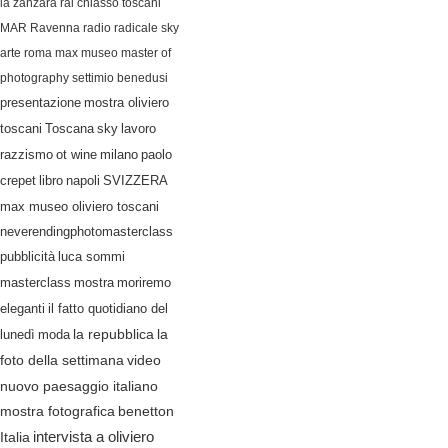
la zanzara
rai
chiasso
toscani
MAR Ravenna
radio radicale
sky
arte
roma
max museo
master of
photography
settimio benedusi
presentazione
mostra oliviero
lavoro
toscani
Toscana
sky
razzismo
ot wine
milano
paolo
crepet
libro
napoli
SVIZZERA
max museo oliviero toscani
neverendingphotomasterclass
pubblicità
luca sommi
masterclass
mostra
moriremo
eleganti
il fatto quotidiano del
lunedì
moda
la repubblica
la
video
foto della settimana
nuovo paesaggio italiano
mostra fotografica
benetton
Italia
intervista a oliviero