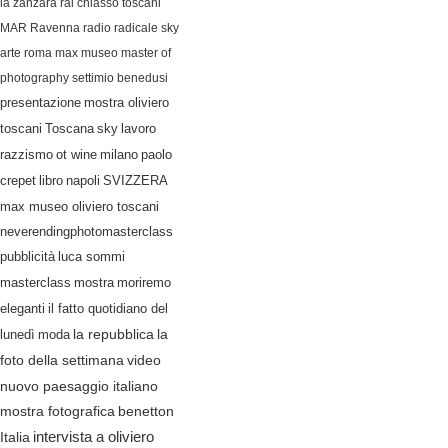
la zanzara
rai
chiasso
toscani
MAR Ravenna
radio radicale
sky
arte
roma
max museo
master of
photography
settimio benedusi
presentazione
mostra oliviero
lavoro
toscani
Toscana
sky
razzismo
ot wine
milano
paolo
crepet
libro
napoli
SVIZZERA
max museo oliviero toscani
neverendingphotomasterclass
pubblicità
luca sommi
masterclass
mostra
moriremo
eleganti
il fatto quotidiano del
lunedì
moda
la repubblica
la
video
foto della settimana
nuovo paesaggio italiano
mostra fotografica
benetton
Italia
intervista a oliviero