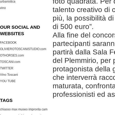
foto quadrata. Per 
urbanistica
talento creativo di 
vino
più, la possibilità 
di 500 euro”.
OUR SOCIAL AND
WEBSITES
Alla fine del concor
partecipanti sarann
FACEBOOK
OLIVIEROTOSCANISTUDIO.com
partirà dalla Sala
OTHORSES.com
del Plemmirio, per po
TOSCANI.com
protagonista della g
TWITTER
Vino Toscani
che interverrà racc
YOU TUBE
maturata, confronta
professionisti ed asp
TAGS
chiasso max museo
impronta cam