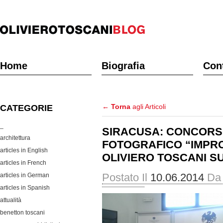
Home
Biografia
Cont
←
Torna
agli Articoli
CATEGORIE
_
SIRACUSA: CONCOR
architettura
FOTOGRAFICO “IMPR
articles in English
OLIVIERO TOSCANI S
articles in French
Postato Il
10.06.2014
Da
articles in German
articles in Spanish
attualità
benetton toscani