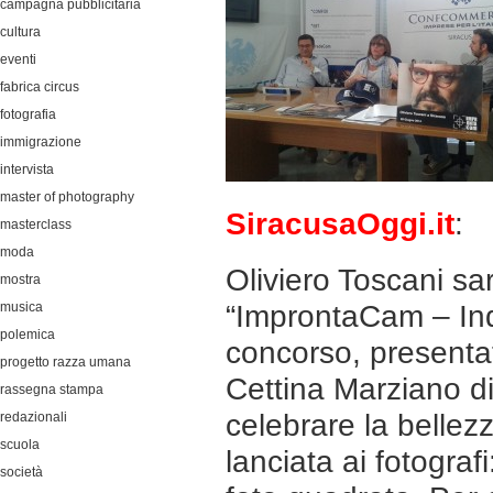
campagna pubblicitaria
cultura
eventi
fabrica circus
fotografia
immigrazione
intervista
master of photography
SiracusaOggi.it
:
masterclass
moda
Oliviero Toscani sar
mostra
musica
“ImprontaCam – Inqu
polemica
concorso, presenta
progetto razza umana
Cettina Marziano d
rassegna stampa
celebrare la bellez
redazionali
scuola
lanciata ai fotograf
società