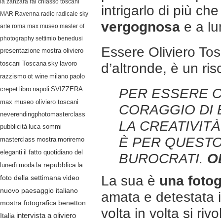
la zanzara
rai
chiasso
toscani
intrigarlo di più ch
MAR Ravenna
radio radicale
sky
vergognosa
e a lu
arte
roma
max museo
master of
photography
settimio benedusi
Essere Oliviero Tos
presentazione
mostra oliviero
lavoro
toscani
Toscana
sky
d’altronde, è un ri
razzismo
ot wine
milano
paolo
crepet
libro
napoli
SVIZZERA
PER ESSERE C
max museo oliviero toscani
CORAGGIO DI 
neverendingphotomasterclass
LA CREATIVITÀ
pubblicità
luca sommi
È PER QUESTO
masterclass
mostra
moriremo
eleganti
il fatto quotidiano del
BUROCRATI.
O
lunedì
moda
la repubblica
la
La sua è
una foto
video
foto della settimana
nuovo paesaggio italiano
amata e detestata in
mostra fotografica
benetton
volta in volta si ri
Italia
intervista a oliviero