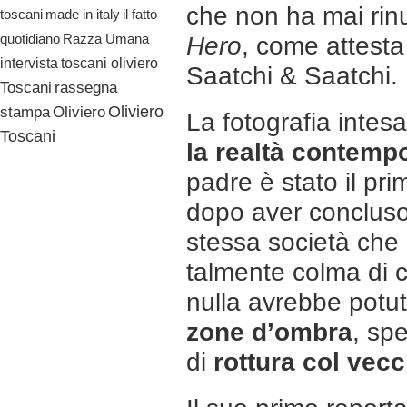
che non ha mai rin
il fatto
toscani
made in italy
quotidiano
Razza Umana
Hero
, come attesta 
toscani oliviero
intervista
Saatchi & Saatchi.
Toscani
rassegna
Oliviero
stampa
Oliviero
La fotografia inte
Toscani
la realtà contemp
padre è stato il pri
dopo aver concluso g
stessa società che 
talmente colma di c
nulla avrebbe potut
zone d’ombra
, sp
di
rottura col vec