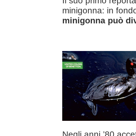
Il suo primo report
minigonna: in fondo
minigonna può div
Negli anni ’80 accet